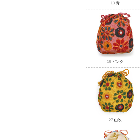
13
青
16
ピンク
27
山吹