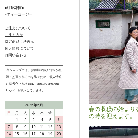
■紅茶雑貨■
>
ティーコージー
ご注文について
ご注文方法
特定商取引法表示
個人情報について
お問い合わせ
当ショップでは、お客様の個人情報が盗
聴・妨害されるのを防ぐため、個人情報
が暗号化されるSSL（Secure Sockets
Layer）を導入しています。
2026年6月
春の収穫の始まり
日
月
火
水
木
金
土
の時を迎えます。
1
2
3
4
5
6
7
8
9
10
11
12
13
14
15
16
17
18
19
20