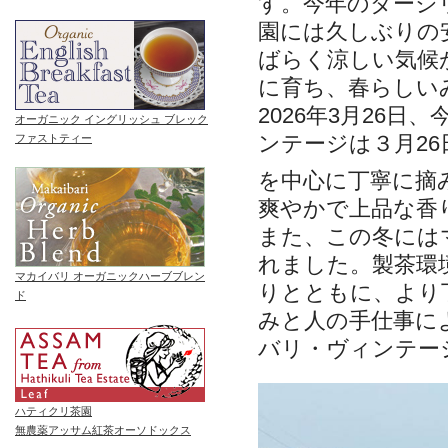
す。今年のダージ
園には久しぶりの
ばらく涼しい気候
に育ち、春らしい
2026年3月26
オーガニック イングリッシュ ブレック
ンテージは３月2
ファストティー
を中心に丁寧に摘
爽やかで上品な香
また、この冬には
れました。製茶環
マカイバリ オーガニックハーブブレン
りとともに、より
ド
みと人の手仕事によ
バリ・ヴィンテー
ハティクリ茶園
無農薬アッサム紅茶オーソドックス