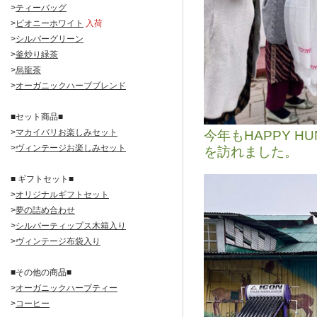
>
ティーバッグ
>
ピオニーホワイト
入荷
>
シルバーグリーン
>
釜炒り緑茶
>
烏龍茶
>
オーガニックハーブブレンド
■セット商品■
>
マカイバリお楽しみセット
今年もHAPPY 
>
ヴィンテージお楽しみセット
を訪れました。
■ ギフトセット■
>
オリジナルギフトセット
>
夢の詰め合わせ
>
シルバーティップス木箱入り
>
ヴィンテージ布袋入り
■その他の商品■
>
オーガニックハーブティー
>
コーヒー