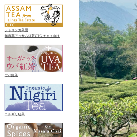
ジャリンガ茶園
無農薬アッサム紅茶CTC チャイ向け
ウバ紅茶
ニルギリ紅茶