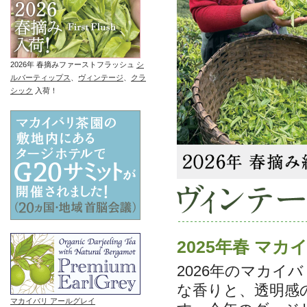
2026年 春摘みファーストフラッシュ
シ
ルバーティップス
、
ヴィンテージ
、
クラ
シック
入荷！
2025年春 マカ
2026年のマカ
な香りと、透明感
マカイバリ アールグレイ