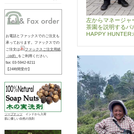
左からマネージャ
茶園を説明するパ
HAPPY HUNT
お電話とファックスでのご注文も
承っております。ファックスでの
ご注文は
ファックスご注文用紙
（pdf）
をご利用ください。
fax: 03-5942-8211
【24時間受付】
ソープナッツ
インドから入荷
肌に優しい自然の洗剤