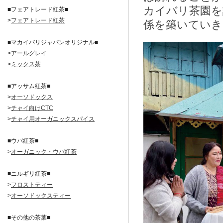
カイバリ茶園を
■フェアトレード紅茶■
>
フェアトレード紅茶
係を築いてい
■マカイバリジャパンオリジナル■
>
アールグレイ
>
ミックス茶
■アッサム紅茶■
>
オーソドックス
>
チャイ向けCTC
>
チャイ用オーガニックスパイス
■ウバ紅茶■
>
オーガニック・ウバ紅茶
■ニルギリ紅茶■
>
フロストティー
>
オーソドックスティー
■その他の茶葉■