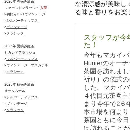
2026年 春摘み紅茶
な清涼感が美味し
ファーストフラッシュ
入荷
る味と香りをお楽
>
初摘みDJ-1ヴィンテージ
>
シルバーティップス
>
ヴィンテージ
>
クラシック
スタッフが今
た！
2025年 夏摘み紅茶
セカンドフラッシュ
今年もマカイバ
>
シルバーティップス
Hunterのオ
>
ヴィンテージ・マスカテル
茶園を訪れまし
>
クラシック
祈り）の儀式の
2025年 秋摘み紅茶
した。マカイバ
オータムナル
４代目元茶園主
>
シルバーティップス
まり今年で2６
>
ヴィンテージ
>
クラシック
本市場を何より
茶園ともに今日
は訪れること