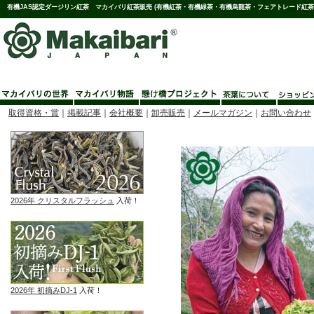
有機JAS認定ダージリン紅茶 マカイバリ紅茶販売 (有機紅茶・有機緑茶・有機烏龍茶・フェアトレード紅茶
取得資格・賞
｜
掲載記事
｜
会社概要
｜
卸売販売
｜
メールマガジン
｜
お問い合わせ
2026年 クリスタルフラッシュ
入荷！
2026年 初摘みDJ-1
入荷！