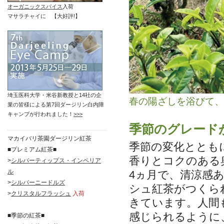
オーガニックスパイス
入荷
マサラチャイに 【大好評!】
埼玉医科大学・米谷新教授と14社の企
春の陽ざしを浴びて、
業の皆様による第7回ダージリン白内障
キャンプが行われました！
>>>
季節のグレード
マカイバリ茶園ダージリン紅茶
季節の変化ととも
■プレミアム紅茶■
香りとコクのある
>
シルバーティップス・インペリア
ル
4ヵ月で、清涼感
>
シルバーニードルズ
シュ紅茶がつくら
>
クリスタルフラッシュ
入荷
きています。人間
感じられるように
■季節の紅茶■