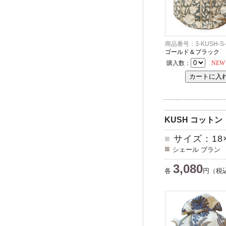
商品番号：3-KUSH-S-
ゴールド＆ブラック
購入数：
NEW
KUSH コット
■
サイズ：18×1
■
シェール ブラン
3,080
各
円（税