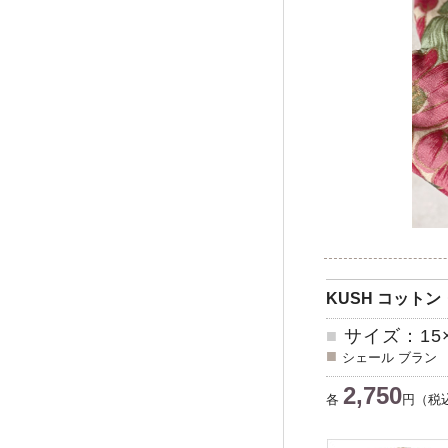
KUSH コット
■
サイズ：15×1
■
シェール ブラン
2,750
各
円（税