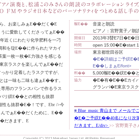
音楽と朗読
ら、お楽しみぁE��だく�E
冁E��
ピアノ：宮野寛子／朗読
ように愛飲してくださってぁE��
2013年3朁E7日�E
開催日
0年近くにわたり化学肥料を一刁
open 15:00�E�start 1
時間
調和を琁E��に作られたマカイ
東京都世田谷区
場所
茶葉一枚一枚�E力強さを感じる
�E�詳細はご予紁E�
東京ラスクを楽しんでぁE��だ
E��しまぁE/font>
すっかり定着したラスクですが、
5,000冁E��紁E��
料��
�E�有�E��Eカイ
協力
とは一味も二味も違ぁE��す。
グランバ�E東京ラスク
た専用のフランスパンで作るラス
バリ紁E��との相性も抜群
性も抜群�E�！です、Ebr />今
■
Blue_music 青山まで メール
んでぁE��だくために、E��
�E�ご予紁E��40名になり次
��だきます、E
だきます、E/div>
>> 宮野寛子さん�Eo
Copyright (C) 2013 Makaibari Japan Ltd. All Rights Reserved.