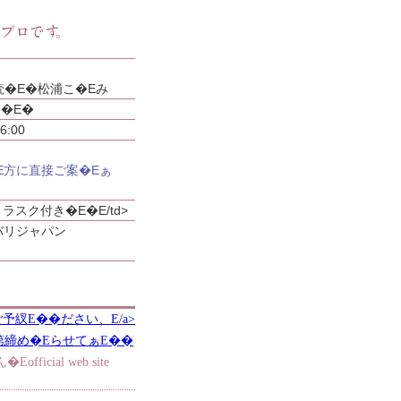
�E�松浦こ�Eみ
�日�E�
6:00
E方に直接ご案�Eぁ
とラスク付き�E�E/td>
バリジャパン
でご予紁E��ださい、E/a>
第締め�EらせてぁE��
fficial web site