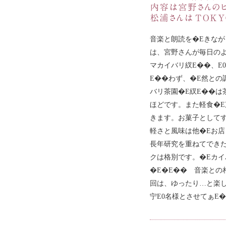
音楽と朗読を�Eきなが
は、宮野さんが毎日の
マカイバリ紁E��、E
E��わず、�E然との
バリ茶園�E紁E��は
ほどです。また軽食�E
きます。お菓子として
軽さと風味は他�Eお店
長年研究を重ねてでき
クは格別です。�Eカイ
�E�E�� 音楽との相
回は、ゆったり…と楽し
宁E0名様とさせてぁE